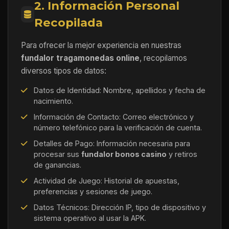
2. Información Personal
Recopilada
Para ofrecer la mejor experiencia en nuestras
fundalor tragamonedas online
, recopilamos
diversos tipos de datos:
Datos de Identidad: Nombre, apellidos y fecha de
nacimiento.
Información de Contacto: Correo electrónico y
número telefónico para la verificación de cuenta.
Detalles de Pago: Información necesaria para
procesar sus
fundalor bonos casino
y retiros
de ganancias.
Actividad de Juego: Historial de apuestas,
preferencias y sesiones de juego.
Datos Técnicos: Dirección IP, tipo de dispositivo y
sistema operativo al usar la APK.