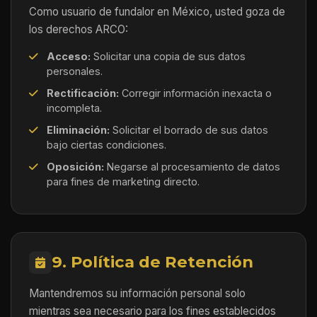
Como usuario de fundalor en México, usted goza de
los derechos ARCO:
Acceso:
Solicitar una copia de sus datos
personales.
Rectificación:
Corregir información inexacta o
incompleta.
Eliminación:
Solicitar el borrado de sus datos
bajo ciertas condiciones.
Oposición:
Negarse al procesamiento de datos
para fines de marketing directo.
9. Política de Retención
Mantendremos su información personal solo
mientras sea necesario para los fines establecidos