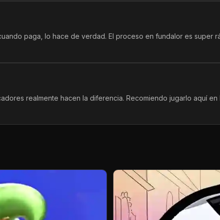
cuando paga, lo hace de verdad. El proceso en fundalor es super ráp
licadores realmente hacen la diferencia. Recomiendo jugarlo aquí en