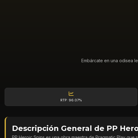
Embárcate en una odisea le
RTP: 96.07%
Descripción General de PP Hero
PP Heroic Spins es una obra maestra de Pragmatic Play que r