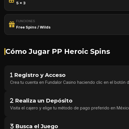
5 x 3
FUNCIONES
Free Spins / Wilds
Cómo Jugar PP Heroic Spins
Registro y Acceso
Crea tu cuenta en Fundalor Casino haciendo clic en el botón d
Realiza un Depósito
Visita el cajero y elige tu método de pago preferido en Méxi
Busca el Juego