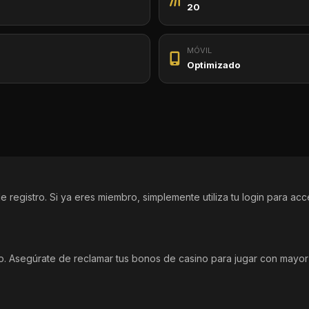
20
MÓVIL
Optimizado
e registro. Si ya eres miembro, simplemente utiliza tu login para a
co. Asegúrate de reclamar tus bonos de casino para jugar con mayor