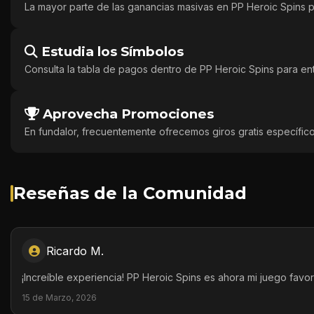
La mayor parte de las ganancias masivas en PP Heroic Spins pr
Estudia los Símbolos
Consulta la tabla de pagos dentro de PP Heroic Spins para 
Aprovecha Promociones
En fundalor, frecuentemente ofrecemos giros gratis específicos
Reseñas de la Comunidad
Ricardo M.
¡Increíble experiencia! PP Heroic Spins es ahora mi juego favor
15 de Marzo, 2026