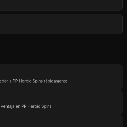
cceder a PP Heroic Spins rápidamente.
 ventaja en PP Heroic Spins.