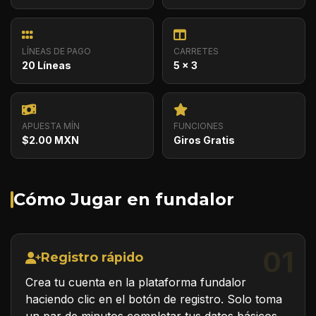
LÍNEAS DE PAGO
CARRETES
20 Líneas
5 x 3
APUESTA MÍN
FUNCIONES
$2.00 MXN
Giros Gratis
Cómo Jugar en fundalor
01
Registro rápido
Crea tu cuenta en la plataforma fundalor
haciendo clic en el botón de registro. Solo toma