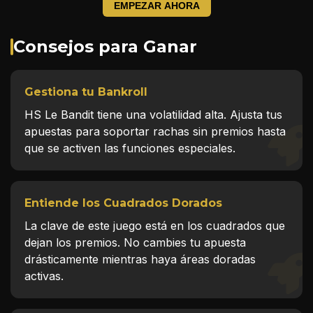
EMPEZAR AHORA
Consejos para Ganar
Gestiona tu Bankroll
HS Le Bandit tiene una volatilidad alta. Ajusta tus
apuestas para soportar rachas sin premios hasta
que se activen las funciones especiales.
Entiende los Cuadrados Dorados
La clave de este juego está en los cuadrados que
dejan los premios. No cambies tu apuesta
drásticamente mientras haya áreas doradas
activas.