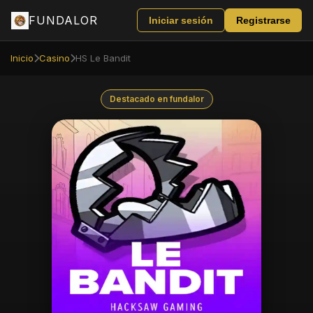
FUNDALOR
Iniciar sesión
Registrarse
Inicio
Casino
HS Le Bandit
Destacado en fundalor