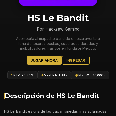
HS Le Bandit
Por Hacksaw Gaming
Acompaña al mapache bandido en esta aventura
llena de tesoros ocultos, cuadrados dorados y
multiplicadores masivos en fundalor México.
JUGAR AHORA
INGRESAR
RTP: 96.34%
Volatilidad: Alta
Max Win: 10,000x
Descripción de HS Le Bandit
HS Le Bandit es una de las tragamonedas más aclamadas