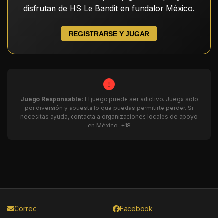
disfrutan de HS Le Bandit en fundalor México.
REGISTRARSE Y JUGAR
Juego Responsable:
El juego puede ser adictivo. Juega solo
por diversión y apuesta lo que puedas permitirte perder. Si
necesitas ayuda, contacta a organizaciones locales de apoyo
en México. +18
Correo
Facebook