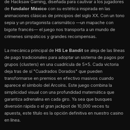
de Hacksaw Gaming, diseñada para cautivar a los jugadores
de
fundalor México
con su estética inspirada en las
animaciones clásicas de principios del siglo XX. Con un tono
sepia y un protagonista carismático —un mapache con
bigote francés— el juego nos transporta a un mundo de
crímenes simpáticos y grandes recompensas.
La mecánica principal de
HS Le Bandit
se aleja de las líneas
de pago tradicionales para adoptar un sistema de pagos por
grupos (clusters) en una cuadrícula de 5x5. Cada victoria
deja tras de sí "Cuadrados Dorados" que pueden
transformarse en premios en efectivo masivos cuando
aparece el símbolo del Arcoíris. Este juego combina la
simplicidad visual con una profundidad matemática que
garantiza adrenalina en cada giro. Ya sea que busques
diversión rápida o el gran jackpot de 10,000 veces tu
apuesta, este título es la opción definitiva en nuestro casino
en línea.